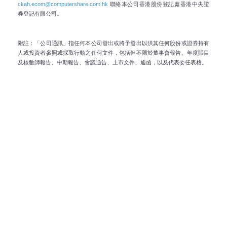
ckah.ecom@computershare.com.hk
聯絡本公司香港股份登記處香港中央證
公司簡介
券登記有限公司。
長江實業集團有限公司 (「長江實業」或「集團」)為具領導地
附註：「公司通訊」指任何本公司發出或將予發出以供其任何股份或證券持有
位跨國企業，以推動業務長期持續發展及增長為目標，一直致
人或投資者參照或採取行動之任何文件，包括但不限於董事會報告、年度賬目
力強化地產本業，並貫徹環球審慎投資策略以加強固定收入基
及核數師報告、中期報告、會議通告、上市文件、通函，以及代表委任表格。
礎。
了解更多
資深顧問
李嘉誠先生自2018年5月10日起擔任長江實業集團有限公司及
長江和記實業有限公司資深顧問。