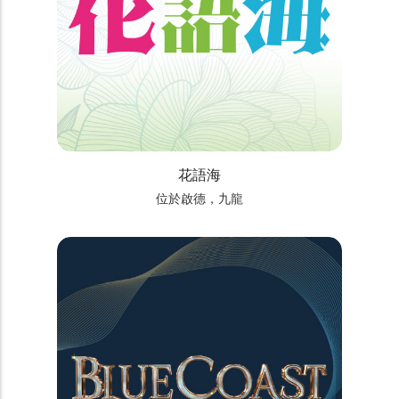
花語海
位於啟德，九龍