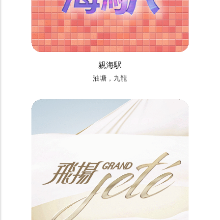
親海駅
油塘，九龍