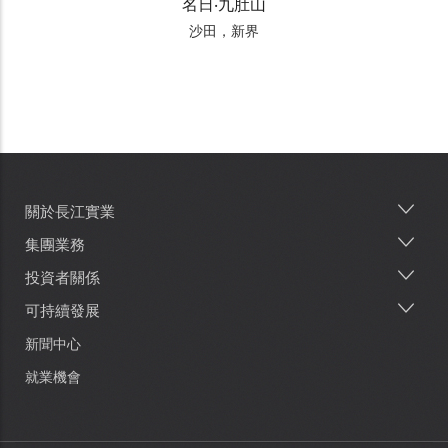
名日‧九肚山
沙田，新界
關於長江實業
Main
navigation
集團業務
投資者關係
可持續發展
新聞中心
就業機會