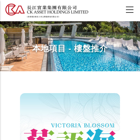
移
至
主
內
容
本地項目 - 樓盤推介