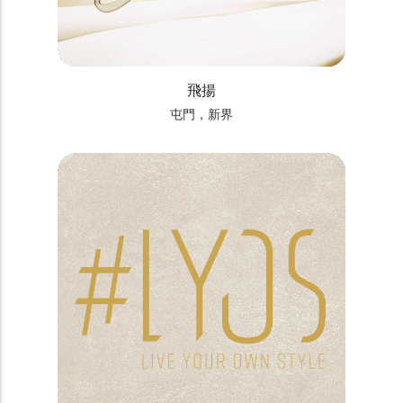
飛揚
屯門，新界