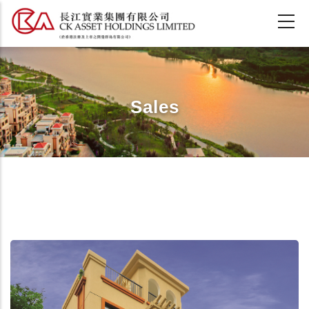
移
至
主
內
容
Sales