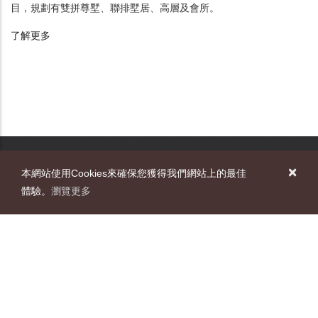
目，規劃有雙拼尊墅、聯排墅居、高層及會所。
了解更多
×
本網站使用Cookies來確保您獲得我們網站上的最佳
關於長江實業
Main
體驗。
瀏覽更多
navigation
集團業務
投資者關係
可持續發展
新聞中心
就業機會