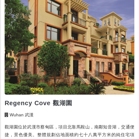
Regency Cove 觀湖園
Wuhan 武漢
觀湖園位於武漢市蔡甸區，項目北靠馬鞍山，南鄰知音湖，交通便
捷，景色優美。整體規劃佔地面積約七十八萬平方米的純住宅項