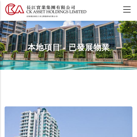
移
至
主
內
容
本地項目 - 已發展物業