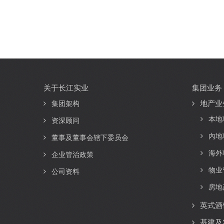
关于长江实业
集团业务
Main
地产业
navigation
集团架构
本地
资深顾问
內地
董事及董事会辖下委员会
海外
企业管治政策
物业
公司资料
房地
英式酒
基建及