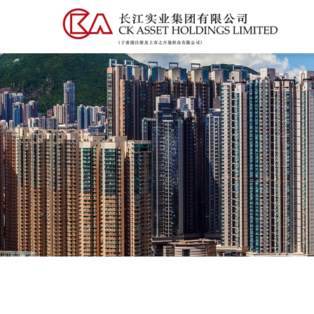
跳
转
到
主
要
内
容