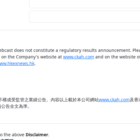
ebcast does not constitute a regulatory results announcement. Pleas
on the Company's website at
www.ckah.com
and on the website 
ww.hkexnews.hk
.
不構成受監管之業績公告。內容以上載於本公司網站
www.ckah.com
及香
績公告全文為準。
to the above
Disclaimer
.
lection Statement (“PICS”)