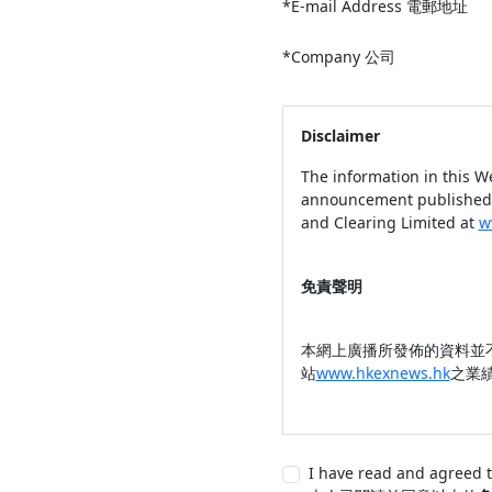
*E-mail Address 電郵地址
*Company 公司
Disclaimer
The information in this W
announcement published 
and Clearing Limited at
w
免責聲明
本網上廣播所發佈的資料並
站
www.hkexnews.hk
之業
I have read and agreed 
Personal Information Col