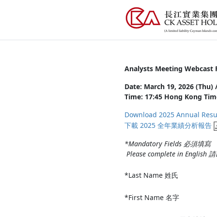
Analysts Meeting Webca
Date: March 19, 2026 (Th
Time: 17:45 Hong Kong T
Download 2025 Annual Resul
下載 2025 全年業績分析報告
*Mandatory Fields 必須填寫
Please complete in Engli
*Last Name 姓氏
*First Name 名字